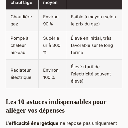
chauffage
moyen
Chaudière
Environ
Faible à moyen (selon
gaz
90 %
le prix du gaz)
Pompe à
Supérie
Élevé en initial, très
chaleur
ur à 300
favorable sur le long
air-eau
%
terme
Élevé (tarif de
Radiateur
Environ
l’électricité souvent
électrique
100 %
élevé)
Les 10 astuces indispensables pour
alléger vos dépenses
L’
efficacité énergétique
ne repose pas uniquement