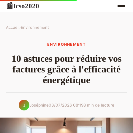
Icso2020
📰
Accueil
›
Environnement
ENVIRONNEMENT
10 astuces pour réduire vos
factures grâce à l'efficacité
énergétique
Joséphine
03/07/2026 08:19
8 min de lecture
J