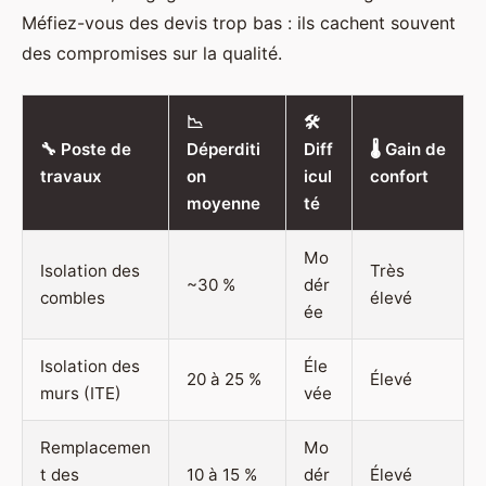
Méfiez-vous des devis trop bas : ils cachent souvent
des compromises sur la qualité.
📉
🛠️
🔧 Poste de
Déperditi
Diff
🌡️ Gain de
travaux
on
icul
confort
moyenne
té
Mo
Isolation des
Très
~30 %
dér
combles
élevé
ée
Isolation des
Éle
20 à 25 %
Élevé
murs (ITE)
vée
Remplacemen
Mo
t des
10 à 15 %
dér
Élevé