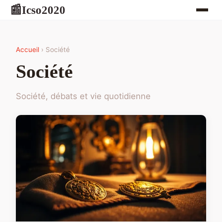
Icso2020
📰
Accueil
› Société
Société
Société, débats et vie quotidienne