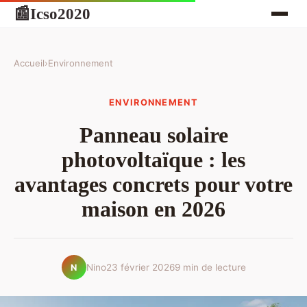
Icso2020
📰
Accueil
›
Environnement
ENVIRONNEMENT
Panneau solaire
photovoltaïque : les
avantages concrets pour votre
maison en 2026
Nino
23 février 2026
9 min de lecture
N