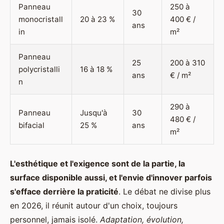
Panneau
250 à
30
monocristall
20 à 23 %
400 € /
ans
in
m²
Panneau
25
200 à 310
polycristalli
16 à 18 %
ans
€ / m²
n
290 à
Panneau
Jusqu'à
30
480 € /
bifacial
25 %
ans
m²
L'esthétique et l'exigence sont de la partie, la
surface disponible aussi, et l'envie d'innover parfois
s'efface derrière la praticité
. Le débat ne divise plus
en 2026, il réunit autour d'un choix, toujours
personnel, jamais isolé.
Adaptation, évolution,