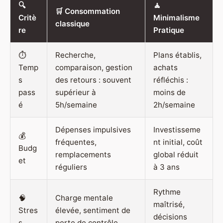
🔍
🧘
🛒 Consommation
Critè
Minimalisme
classique
re
Pratique
⏱️
Recherche,
Plans établis,
Temp
comparaison, gestion
achats
s
des retours : souvent
réfléchis :
pass
supérieur à
moins de
é
5h/semaine
2h/semaine
Dépenses impulsives
Investisseme
💰
fréquentes,
nt initial, coût
Budg
remplacements
global réduit
et
réguliers
à 3 ans
Rythme
🧠
Charge mentale
maîtrisé,
Stres
élevée, sentiment de
décisions
s
perte de contrôle