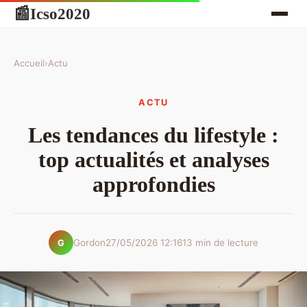
Icso2020
📰
Accueil
›
Actu
ACTU
Les tendances du lifestyle :
top actualités et analyses
approfondies
Gordon
27/05/2026 12:16
13 min de lecture
G